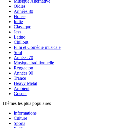
Musique Alternative
Oldies
Années 80
House
Indie
Classique
Jazz
Latino
Chillout
Film et Comédie musicale
Soul
Années 70
Musique traditionnelle
Reggaeton
Années 90
Trance
Heavy Metal
Ambient
Gospel
Thèmes les plus populaires
Informations
Culture
Sports