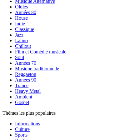
Musique Alternative
Oldies
Années 80
House
Indie
Classique
Jazz
Latino
Chillout
Film et Comédie musicale
Soul
Années 70
Musique traditionnelle
Reggaeton
Années 90
Trance
Heavy Metal
Ambient
Gospel
Thèmes les plus populaires
Informations
Culture
Sports