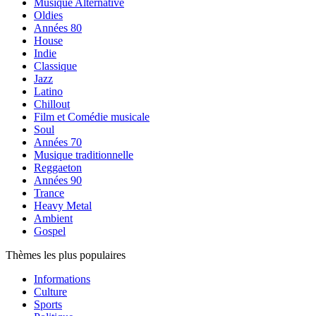
Musique Alternative
Oldies
Années 80
House
Indie
Classique
Jazz
Latino
Chillout
Film et Comédie musicale
Soul
Années 70
Musique traditionnelle
Reggaeton
Années 90
Trance
Heavy Metal
Ambient
Gospel
Thèmes les plus populaires
Informations
Culture
Sports