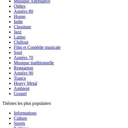
Musique Alternative
Oldies
Années 80
House
Indie
Classique
Jazz
Latino
Chillout
Film et Comédie musicale
Soul
Années 70
Musique traditionnelle
Reggaeton
Années 90
Trance
Heavy Metal
Ambient
Gospel
Thèmes les plus populaires
Informations
Culture
Sports