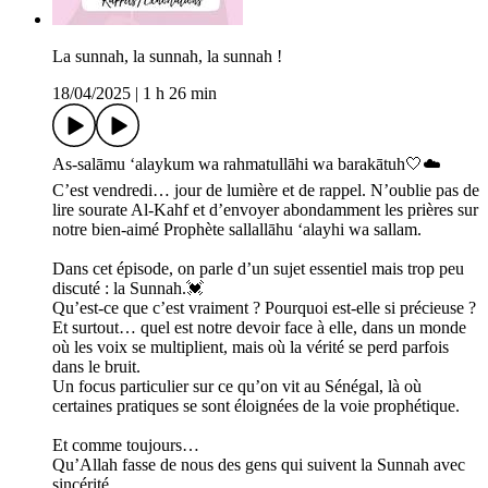
La sunnah, la sunnah, la sunnah !
18/04/2025
|
1 h 26 min
As-salāmu ‘alaykum wa rahmatullāhi wa barakātuh🤍☁️
C’est vendredi… jour de lumière et de rappel. N’oublie pas de
lire sourate Al-Kahf et d’envoyer abondamment les prières sur
notre bien-aimé Prophète sallallāhu ‘alayhi wa sallam.
Dans cet épisode, on parle d’un sujet essentiel mais trop peu
discuté : la Sunnah.💓
Qu’est-ce que c’est vraiment ? Pourquoi est-elle si précieuse ?
Et surtout… quel est notre devoir face à elle, dans un monde
où les voix se multiplient, mais où la vérité se perd parfois
dans le bruit.
Un focus particulier sur ce qu’on vit au Sénégal, là où
certaines pratiques se sont éloignées de la voie prophétique.
Et comme toujours…
Qu’Allah fasse de nous des gens qui suivent la Sunnah avec
sincérité.