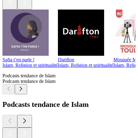
Safia t’en parle !
Darifton
Mosquée Mir
Islam, Religion et spiritualité
Islam, Religion et spiritualité
Islam, Religi
Podcasts tendance de Islam
Podcasts tendance de Islam
Podcasts tendance de Islam