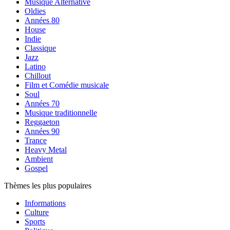
Musique Alternative
Oldies
Années 80
House
Indie
Classique
Jazz
Latino
Chillout
Film et Comédie musicale
Soul
Années 70
Musique traditionnelle
Reggaeton
Années 90
Trance
Heavy Metal
Ambient
Gospel
Thèmes les plus populaires
Informations
Culture
Sports