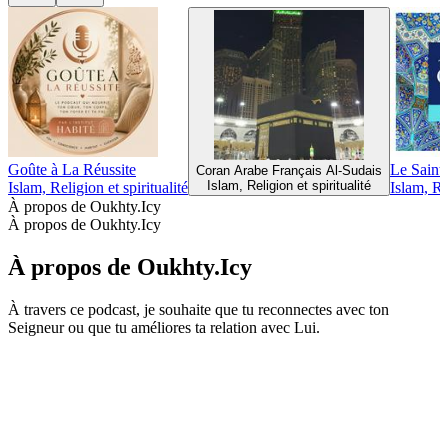
Goûte à La Réussite
Le Saint
Coran Arabe Français Al-Sudais
Islam, Religion et spiritualité
Islam, Religion et spiritualité
Islam, Re
À propos de Oukhty.Icy
À propos de Oukhty.Icy
À propos de Oukhty.Icy
À travers ce podcast, je souhaite que tu reconnectes avec ton
Seigneur ou que tu améliores ta relation avec Lui.
Site web du podcast