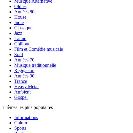
Musique Alternative
Oldies
Années 80
House
Indie
Classique
Jazz
Latino
Chillout
Film et Comédie musicale
Soul
Années 70
Musique traditionnelle
Reggaeton
Années 90
Trance
Heavy Metal
Ambient
Gospel
Thèmes les plus populaires
Informations
Culture
Sports