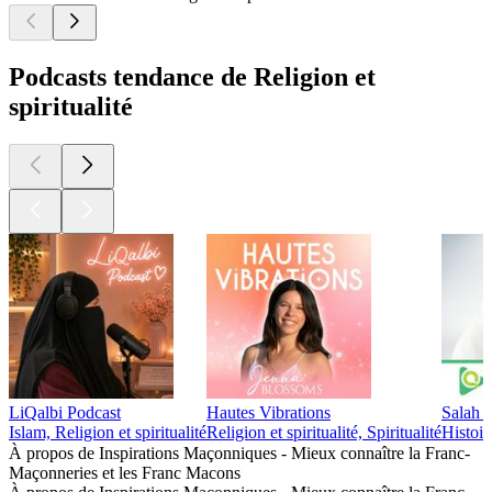
Podcasts tendance de Religion et
spiritualité
LiQalbi Podcast
Hautes Vibrations
Salah 
Islam, Religion et spiritualité
Religion et spiritualité, Spiritualité
Histoire
À propos de Inspirations Maçonniques - Mieux connaître la Franc-
Maçonneries et les Franc Macons