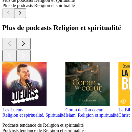
Plus de podcasts Religion et spiritualité
Plus de podcasts Religion et spiritualité
Plus de podcasts Religion et spiritualité
Les Lueurs
Coran de Ton coeur
La Bibl
Religion et spiritualité, Spiritualité
Islam, Religion et spiritualité
Christi
Podcasts tendance de Religion et spiritualité
Podcasts tendance de Religion et spiritualité