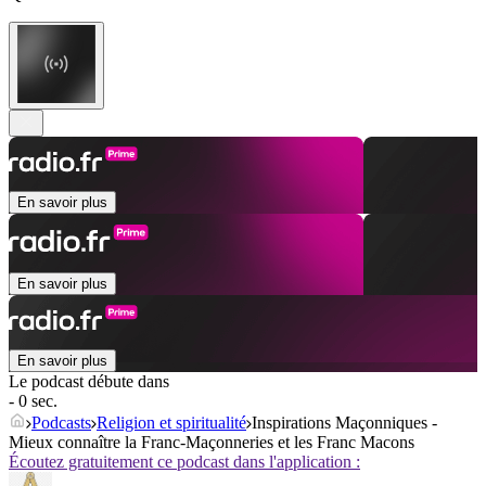
En savoir plus
En savoir plus
En savoir plus
Le podcast débute dans
- 0 sec.
Podcasts
Religion et spiritualité
Inspirations Maçonniques -
Mieux connaître la Franc-Maçonneries et les Franc Macons
Écoutez gratuitement ce podcast dans l'application :