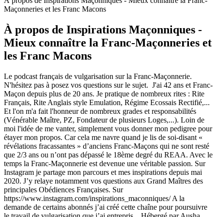
À propos de Inspirations Maçonniques - Mieux connaître la Franc-
Maçonneries et les Franc Macons
À propos de Inspirations Maçonniques -
Mieux connaître la Franc-Maçonneries et
les Franc Macons
Le podcast français de vulgarisation sur la Franc-Maçonnerie.
N'hésitez pas à posez vos questions sur le sujet. J'ai 42 ans et Franc-
Maçon depuis plus de 20 ans. Je pratique de nombreux rites : Rite
Français, Rite Anglais style Emulation, Régime Ecossais Rectifié,...
Et l'on m'a fait l'honneur de nombreux grades et responsabilités
(Vénérable Maître, PZ, Fondateur de plusieurs Loges,...). Loin de
moi l'idée de me vanter, simplement vous donner mon pedigree pour
étayer mon propos. Car cela me navre quand je lis de soi-disant «
révélations fracassantes » d’anciens Franc-Maçons qui ne sont resté
que 2/3 ans ou n’ont pas dépassé le 18ème degré du REAA. Avec le
temps la Franc-Maçonnerie est devenue une véritable passion. Sur
Instagram je partage mon parcours et mes inspirations depuis mai
2020. J’y relaye notamment vos questions aux Grand Maîtres des
principales Obédiences Françaises. Sur
https://www.instagram.com/inspirations_maconniques/ A la
demande de certains abonnés j’ai créé cette chaîne pour poursuivre
le travail de vulgarisation que j’ai entrepris. Hébergé par Ausha.