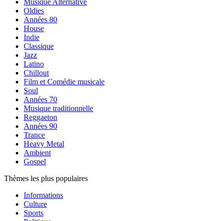
Musique Alternative
Oldies
Années 80
House
Indie
Classique
Jazz
Latino
Chillout
Film et Comédie musicale
Soul
Années 70
Musique traditionnelle
Reggaeton
Années 90
Trance
Heavy Metal
Ambient
Gospel
Thèmes les plus populaires
Informations
Culture
Sports