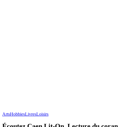
Arts
Hobbies
Livres
Loisirs
Écoutez Caen Lit-On, Lecture du coran