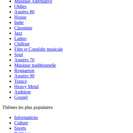
Musique Alternative
Oldies
Années 80
House
Indie
Classique
Jazz
Latino
Chillout
Film et Comédie musicale
Soul
Années 70
Musique traditionnelle
Reggaeton
Années 90
Trance
Heavy Metal
Ambient
Gospel
Thèmes les plus populaires
Informations
Culture
Sports