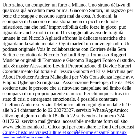
Uno zaino, un computer, un furto a Milano. Uno strano déjà-vu di
qualcosa già accaduto mesi prima. Giacomo Sartori, un ragazzo per
bene che scappa e nessuno saprà mai da cosa. A domani, la
scomparsa di Giacomo è una storia piena di picchi e di note
misteriose, ma che nell’ imprevedibilità delle forze in gioco, può
riguardare anche molti di noi. Un viaggio attraverso le fragilità
umane in cui Niccolò Agliardi affronta le delicate tematiche che
riguardano la salute mentale. Ogni martedì un nuovo episodio. Un
podcast originale Vois In collaborazione con Corriere della Sera
Scritto e condotto da Niccolò Agliardi Regia Tommaso Ruggeri
Musiche originali di Tommaso e Giacomo Ruggeri Fonico di studio,
mix & master Alessandro Levrini Preproduzione di Davide Sartori
Coordinamento Editoriale di Jessica Gaibotti ed Elisa Marchina per
About Producer Andrea Maltagliati per Vois Consulenza legale avv.
Filippo Ugliengo Si ringrazia l'Associazione Penelope, che da 1993
sostiene tutte le persone che si ritrovano catapultate nel limbo della
scomparsa di un proprio parente o amico. Per chiunque si trovi in
stato di crisi o emergenza emozionale, è possibile contattare
Telefono Amico: servizio Telefonico: attivo ogni giorno dalle h 10
alle h 24 chiamando lo 02 23272327. servizio WhatsAppAmico:
attivo ogni giorno dalle h 18 alle h 22 scrivendo al numero 324
0117252. servizio mail@mica: accessibile mediante form sul sito
www.telefonoamico.it. Clicca qui per consultare le fonti del podcast
Crime : histoires vraies
Culture et société
Forme et santé
Journaux
personnels
Santé mentale