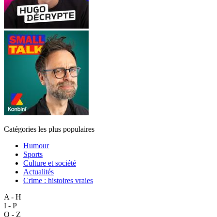
Catégories les plus populaires
Humour
Sports
Culture et société
Actualités
Crime : histoires vraies
A - H
I - P
Q - Z