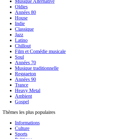
Musique Alternative
Oldies
Années 80
House
Indie
Classique
Jazz
Latino
Chillout
Film et Comédie musicale
Soul
Années 70
Musique traditionnelle
Reggaeton
Années 90
Trance
Heavy Metal
Ambient
Gospel
Thèmes les plus populaires
Informations
Culture
Sports