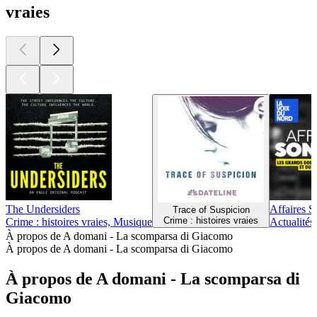
vraies
The Undersiders
Affaires S
Trace of Suspicion
Crime : histoires vraies
Crime : histoires vraies, Musique
Actualités,
À propos de A domani - La scomparsa di Giacomo
À propos de A domani - La scomparsa di Giacomo
À propos de A domani - La scomparsa di
Giacomo