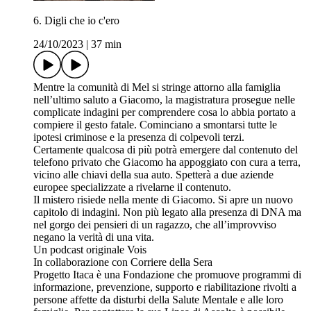
6. Digli che io c'ero
24/10/2023
|
37 min
Mentre la comunità di Mel si stringe attorno alla famiglia
nell’ultimo saluto a Giacomo, la magistratura prosegue nelle
complicate indagini per comprendere cosa lo abbia portato a
compiere il gesto fatale. Cominciano a smontarsi tutte le
ipotesi criminose e la presenza di colpevoli terzi.
Certamente qualcosa di più potrà emergere dal contenuto del
telefono privato che Giacomo ha appoggiato con cura a terra,
vicino alle chiavi della sua auto. Spetterà a due aziende
europee specializzate a rivelarne il contenuto.
Il mistero risiede nella mente di Giacomo. Si apre un nuovo
capitolo di indagini. Non più legato alla presenza di DNA ma
nel gorgo dei pensieri di un ragazzo, che all’improvviso
negano la verità di una vita.
Un podcast originale Vois
In collaborazione con Corriere della Sera
Progetto Itaca è una Fondazione che promuove programmi di
informazione, prevenzione, supporto e riabilitazione rivolti a
persone affette da disturbi della Salute Mentale e alle loro