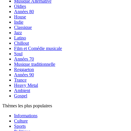
Musique Alternative
Oldies
Années 80
House
Indie
Classique
Jazz
Latino
Chillout
Film et Comédie musicale
Soul
Années 70
Musique traditionnelle
Reggaeton
Années 90
Trance
Heavy Metal
Ambient
Gospel
Thèmes les plus populaires
Informations
Culture
Sports