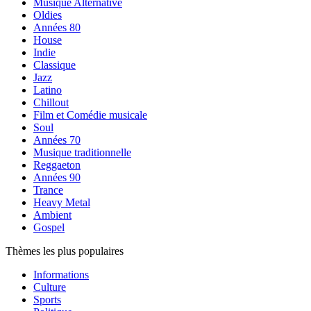
Musique Alternative
Oldies
Années 80
House
Indie
Classique
Jazz
Latino
Chillout
Film et Comédie musicale
Soul
Années 70
Musique traditionnelle
Reggaeton
Années 90
Trance
Heavy Metal
Ambient
Gospel
Thèmes les plus populaires
Informations
Culture
Sports