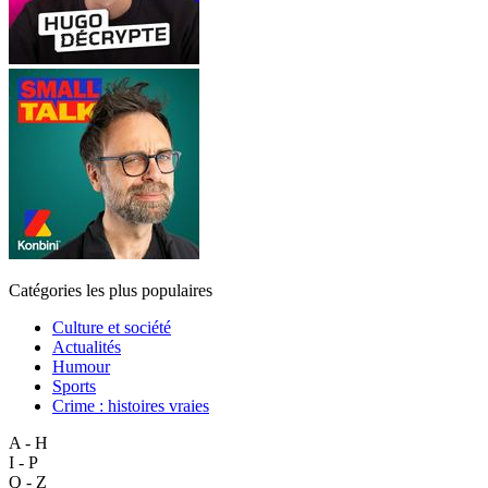
Catégories les plus populaires
Culture et société
Actualités
Humour
Sports
Crime : histoires vraies
A - H
I - P
Q - Z