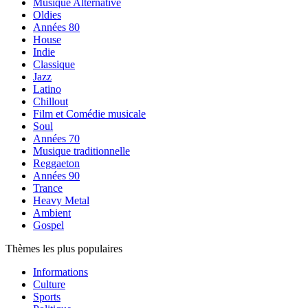
Musique Alternative
Oldies
Années 80
House
Indie
Classique
Jazz
Latino
Chillout
Film et Comédie musicale
Soul
Années 70
Musique traditionnelle
Reggaeton
Années 90
Trance
Heavy Metal
Ambient
Gospel
Thèmes les plus populaires
Informations
Culture
Sports