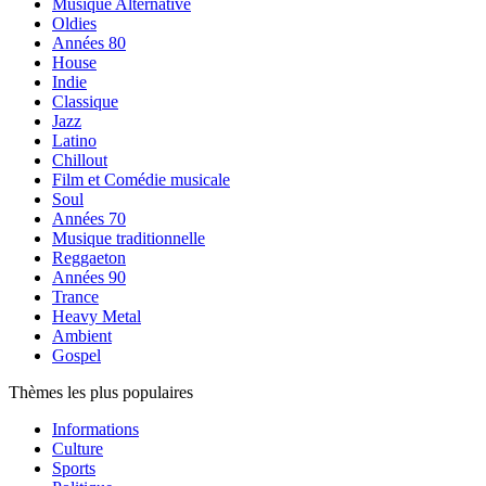
Musique Alternative
Oldies
Années 80
House
Indie
Classique
Jazz
Latino
Chillout
Film et Comédie musicale
Soul
Années 70
Musique traditionnelle
Reggaeton
Années 90
Trance
Heavy Metal
Ambient
Gospel
Thèmes les plus populaires
Informations
Culture
Sports