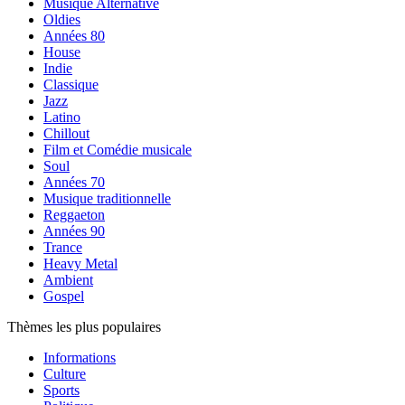
Musique Alternative
Oldies
Années 80
House
Indie
Classique
Jazz
Latino
Chillout
Film et Comédie musicale
Soul
Années 70
Musique traditionnelle
Reggaeton
Années 90
Trance
Heavy Metal
Ambient
Gospel
Thèmes les plus populaires
Informations
Culture
Sports