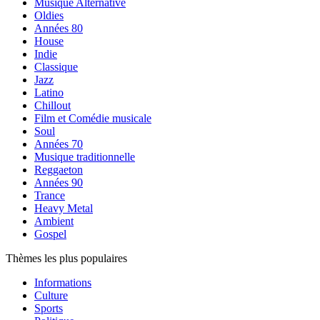
Musique Alternative
Oldies
Années 80
House
Indie
Classique
Jazz
Latino
Chillout
Film et Comédie musicale
Soul
Années 70
Musique traditionnelle
Reggaeton
Années 90
Trance
Heavy Metal
Ambient
Gospel
Thèmes les plus populaires
Informations
Culture
Sports