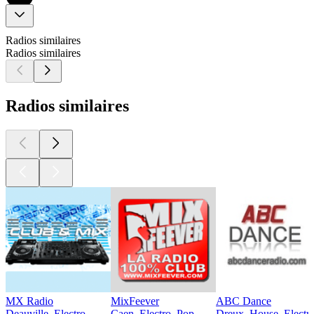
Radios similaires
Radios similaires
Radios similaires
MX Radio
MixFeever
ABC Dance
Deauville, Electro
Caen, Electro, Pop
Dreux, House, Electr