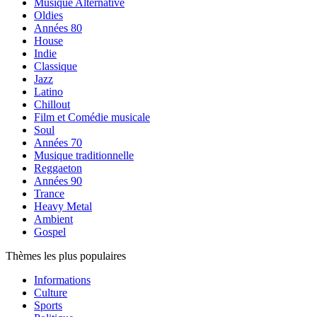
Musique Alternative
Oldies
Années 80
House
Indie
Classique
Jazz
Latino
Chillout
Film et Comédie musicale
Soul
Années 70
Musique traditionnelle
Reggaeton
Années 90
Trance
Heavy Metal
Ambient
Gospel
Thèmes les plus populaires
Informations
Culture
Sports