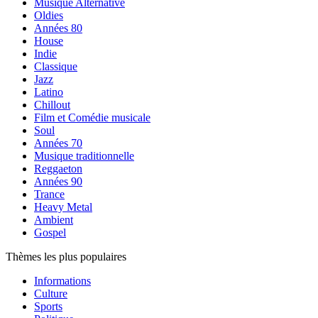
Musique Alternative
Oldies
Années 80
House
Indie
Classique
Jazz
Latino
Chillout
Film et Comédie musicale
Soul
Années 70
Musique traditionnelle
Reggaeton
Années 90
Trance
Heavy Metal
Ambient
Gospel
Thèmes les plus populaires
Informations
Culture
Sports