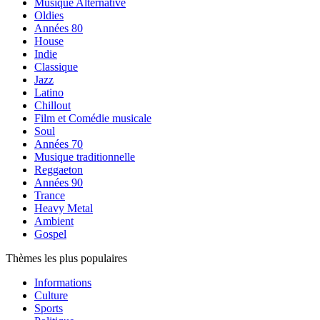
Musique Alternative
Oldies
Années 80
House
Indie
Classique
Jazz
Latino
Chillout
Film et Comédie musicale
Soul
Années 70
Musique traditionnelle
Reggaeton
Années 90
Trance
Heavy Metal
Ambient
Gospel
Thèmes les plus populaires
Informations
Culture
Sports