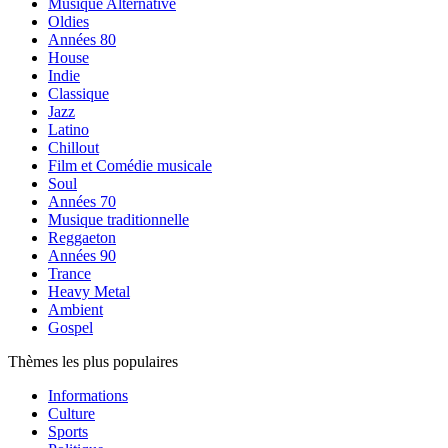
Musique Alternative
Oldies
Années 80
House
Indie
Classique
Jazz
Latino
Chillout
Film et Comédie musicale
Soul
Années 70
Musique traditionnelle
Reggaeton
Années 90
Trance
Heavy Metal
Ambient
Gospel
Thèmes les plus populaires
Informations
Culture
Sports