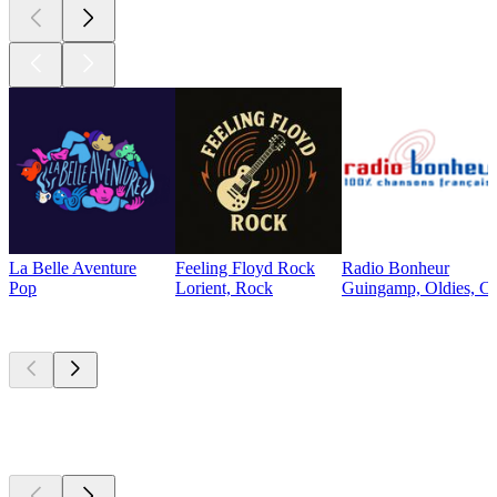
La Belle Aventure
Feeling Floyd Rock
Radio Bonheur
Pop
Lorient, Rock
Guingamp, Oldies, Ch
Les meilleurs
podcasts
Les meilleurs
podcasts
Les meilleurs
podcasts