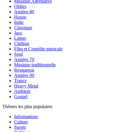
Musique Alternative
Oldies
Années 80
House
Indie
Classique
Jazz
Latino
Chillout
Film et Comédie musicale
Soul
Années 70
Musique traditionnelle
Reggaeton
Années 90
Trance
Heavy Metal
Ambient
Gospel
Thèmes les plus populaires
Informations
Culture
Sports