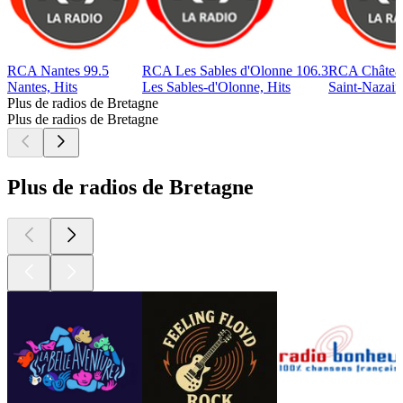
RCA Nantes 99.5
RCA Les Sables d'Olonne 106.3
RCA Château
Nantes, Hits
Les Sables-d'Olonne, Hits
Saint-Nazaire
Plus de radios de Bretagne
Plus de radios de Bretagne
Plus de radios de Bretagne