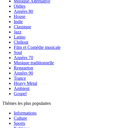
Musique Alternative
Oldies
Années 80
House
Indie
Classique
Jazz
Latino
Chillout
Film et Comédie musicale
Soul
Années 70
Musique traditionnelle
Reggaeton
Années 90
Trance
Heavy Metal
Ambient
Gospel
Thèmes les plus populaires
Informations
Culture
Sports