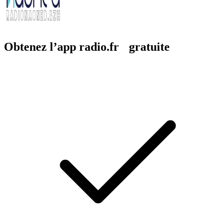
Obtenez l’app radio.fr gratuite