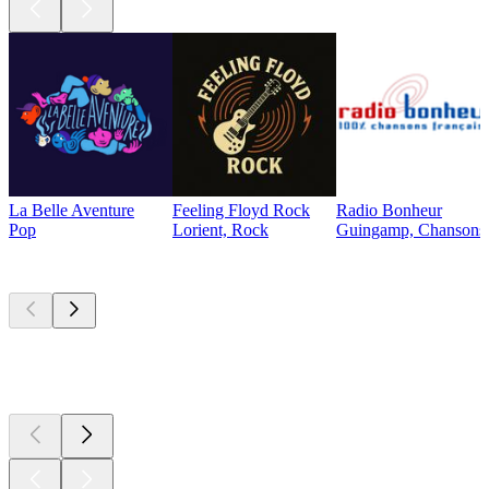
La Belle Aventure
Feeling Floyd Rock
Radio Bonheur
Pop
Lorient, Rock
Guingamp, Chansons f
Les meilleurs
podcasts
Les meilleurs
podcasts
Les meilleurs
podcasts