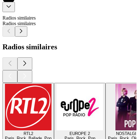
Radios similaires
Radios similaires
Radios similaires
RTL2
EUROPE 2
NOSTALGIE
Paris, Rock, Ballade, Pop
Paris, Rock, Pop
Paris, Rock, Old