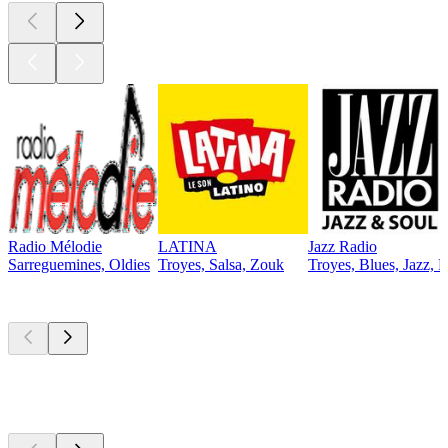
Radio Mélodie
LATINA
Jazz Radio
Sarreguemines, Oldies
Troyes, Salsa, Zouk
Troyes, Blues, Jazz, 
Les meilleurs
podcasts
Les meilleurs
podcasts
Les meilleurs
podcasts