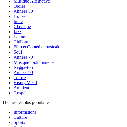
Musique Alternative
Oldies
Années 80
House
Indie
Classique
Jazz
Latino
Chillout
Film et Comédie musicale
Soul
Années 70
Musique traditionnelle
Reggaeton
Années 90
Trance
Heavy Metal
Ambient
Gospel
Thèmes les plus populaires
Informations
Culture
Sports