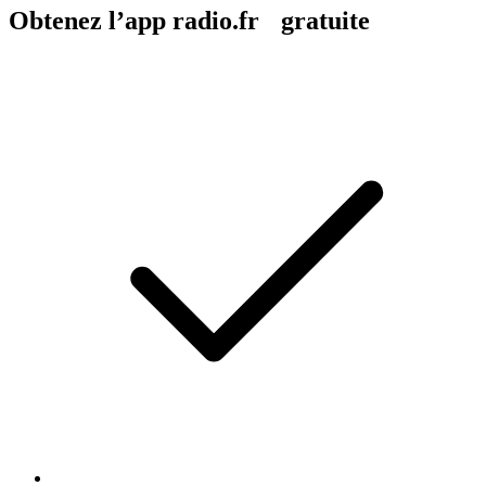
Obtenez l’app radio.fr gratuite