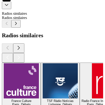
Radios similaires
Radios similaires
Radios similaires
France Culture
TSF Rádio Notícias
Radio France Inte
Paris, Débats
Lisbonne, Débats
Paris, Débat