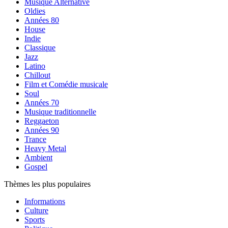
Musique Alternative
Oldies
Années 80
House
Indie
Classique
Jazz
Latino
Chillout
Film et Comédie musicale
Soul
Années 70
Musique traditionnelle
Reggaeton
Années 90
Trance
Heavy Metal
Ambient
Gospel
Thèmes les plus populaires
Informations
Culture
Sports