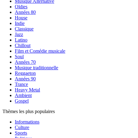
Musique Alternative
Oldies
Années 80
House
Indie
Classique
Jazz
Latino
Chillout
Film et Comédie musicale
Soul
Années 70
Musique traditionnelle
Reggaeton
Années 90
Trance
Heavy Metal
Ambient
Gospel
Thèmes les plus populaires
Informations
Culture
Sports