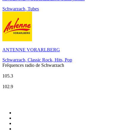
Schwarzach, Tubes
ANTENNE VORARLBERG
Schwarzach, Classic Rock, Hits, Pop
Fréquences radio de Schwarzach
Antenne Salzburg
105.3
kronehit
102.9
Top 100 sur
radio.fr
1
.
RTL
2
.
RMC Info Talk Sport
3
.
France Info
4
.
Europe 1