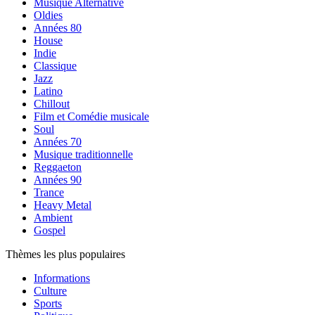
Musique Alternative
Oldies
Années 80
House
Indie
Classique
Jazz
Latino
Chillout
Film et Comédie musicale
Soul
Années 70
Musique traditionnelle
Reggaeton
Années 90
Trance
Heavy Metal
Ambient
Gospel
Thèmes les plus populaires
Informations
Culture
Sports