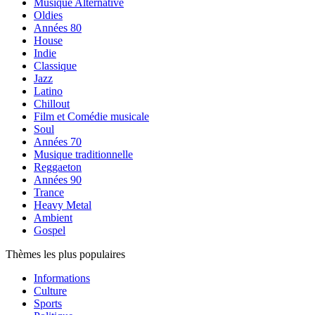
Musique Alternative
Oldies
Années 80
House
Indie
Classique
Jazz
Latino
Chillout
Film et Comédie musicale
Soul
Années 70
Musique traditionnelle
Reggaeton
Années 90
Trance
Heavy Metal
Ambient
Gospel
Thèmes les plus populaires
Informations
Culture
Sports