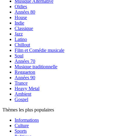
Musique Alternative
Oldies
Années 80
House
Indie
Classique
Jazz
Latino
Chillout
Film et Comédie musicale
Soul
Années 70
Musique traditionnelle
Reggaeton
Années 90
Trance
Heavy Metal
Ambient
Gospel
Thèmes les plus populaires
Informations
Culture
Sports