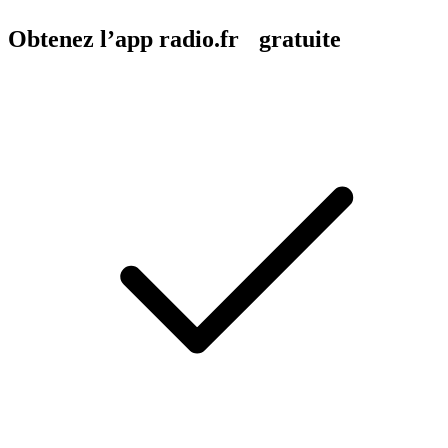
Obtenez l’app radio.fr gratuite