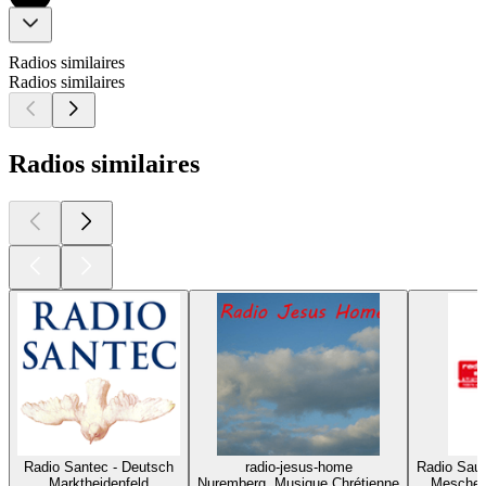
Radios similaires
Radios similaires
Radios similaires
Radio Santec - Deutsch
radio-jesus-home
Radio Saue
Marktheidenfeld
Nuremberg, Musique Chrétienne
Meschede