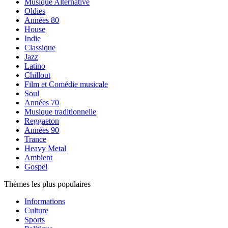
Musique Alternative
Oldies
Années 80
House
Indie
Classique
Jazz
Latino
Chillout
Film et Comédie musicale
Soul
Années 70
Musique traditionnelle
Reggaeton
Années 90
Trance
Heavy Metal
Ambient
Gospel
Thèmes les plus populaires
Informations
Culture
Sports