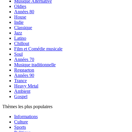
Musique Alternative
Oldies
Années 80
House
Indie
Classique
Jazz
Latino
Chillout
Film et Comédie musicale
Soul
Années 70
Musique traditionnelle
Reggaeton
Années 90
Trance
Heavy Metal
Ambient
Gospel
Thèmes les plus populaires
Informations
Culture
Sports