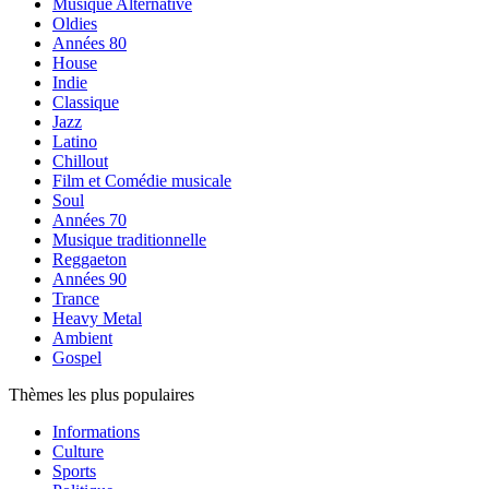
Musique Alternative
Oldies
Années 80
House
Indie
Classique
Jazz
Latino
Chillout
Film et Comédie musicale
Soul
Années 70
Musique traditionnelle
Reggaeton
Années 90
Trance
Heavy Metal
Ambient
Gospel
Thèmes les plus populaires
Informations
Culture
Sports