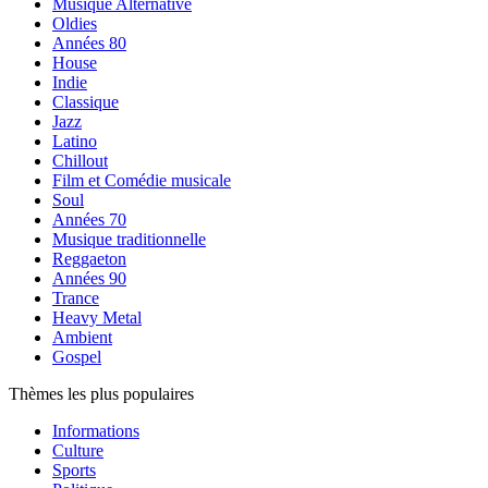
Musique Alternative
Oldies
Années 80
House
Indie
Classique
Jazz
Latino
Chillout
Film et Comédie musicale
Soul
Années 70
Musique traditionnelle
Reggaeton
Années 90
Trance
Heavy Metal
Ambient
Gospel
Thèmes les plus populaires
Informations
Culture
Sports