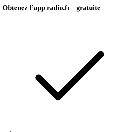
Obtenez l’app radio.fr gratuite