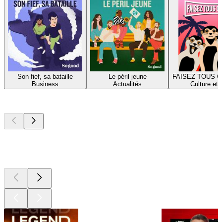
Son fief, sa bataille
Le péril jeune
FAISEZ TOUS 
Business
Actualités
Culture et 
Les meilleurs
podcasts
Les meilleurs
podcasts
Les meilleurs
podcasts