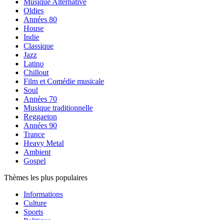
Musique Alternative
Oldies
Années 80
House
Indie
Classique
Jazz
Latino
Chillout
Film et Comédie musicale
Soul
Années 70
Musique traditionnelle
Reggaeton
Années 90
Trance
Heavy Metal
Ambient
Gospel
Thèmes les plus populaires
Informations
Culture
Sports