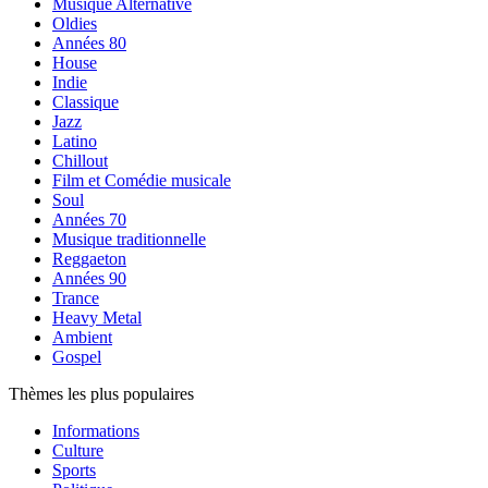
Musique Alternative
Oldies
Années 80
House
Indie
Classique
Jazz
Latino
Chillout
Film et Comédie musicale
Soul
Années 70
Musique traditionnelle
Reggaeton
Années 90
Trance
Heavy Metal
Ambient
Gospel
Thèmes les plus populaires
Informations
Culture
Sports