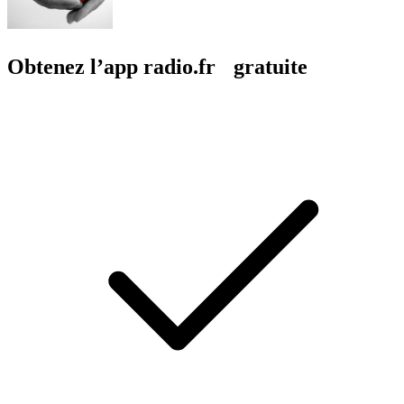
Obtenez l’app radio.fr gratuite