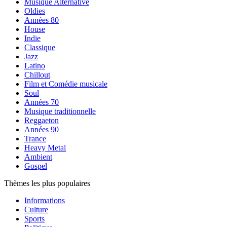
Musique Alternative
Oldies
Années 80
House
Indie
Classique
Jazz
Latino
Chillout
Film et Comédie musicale
Soul
Années 70
Musique traditionnelle
Reggaeton
Années 90
Trance
Heavy Metal
Ambient
Gospel
Thèmes les plus populaires
Informations
Culture
Sports