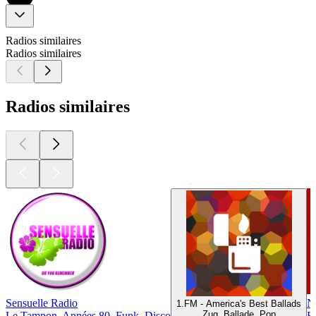
Radios similaires
Radios similaires
Radios similaires
Sensuelle Radio
N
1.FM - America's Best Ballads
Zug, Ballade, Pop
Le Tampon, Années 80, Funk, Disco
Br