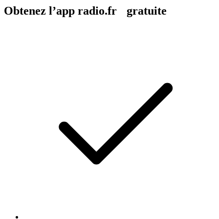
Obtenez l’app radio.fr gratuite