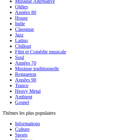
Musique Alternative
Oldies
Années 80
House
Indie
Classique
Jazz
Latino
Chillout
Film et Comédie musicale
Soul
Années 70
Musique traditionnelle
Reggaeton
Années 90
Trance
Heavy Metal
Ambient
Gospel
Thèmes les plus populaires
Informations
Culture
Sports