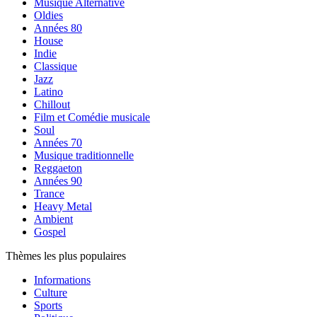
Musique Alternative
Oldies
Années 80
House
Indie
Classique
Jazz
Latino
Chillout
Film et Comédie musicale
Soul
Années 70
Musique traditionnelle
Reggaeton
Années 90
Trance
Heavy Metal
Ambient
Gospel
Thèmes les plus populaires
Informations
Culture
Sports