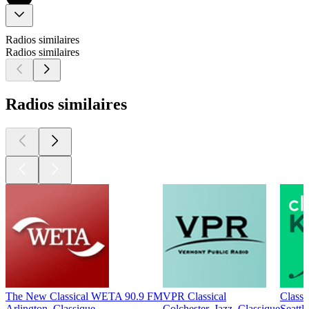
Radios similaires
Radios similaires
Radios similaires
The New Classical WETA 90.9 FM
VPR Classical
Class
Arlington, Classique
Colchester, Jazz, Classique
Seattl