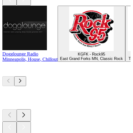
Dogglounge Radio
KGFK - Rock95
East Grand Forks MN, Classic Rock
Th
Minneapolis, House, Chillout
Les meilleurs
podcasts
Les meilleurs
podcasts
Les meilleurs
podcasts