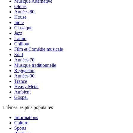
Musique Alternative
Oldies
Années 80
House
Indie
Classique
Jazz
Latino
Chillout
Film et Comédie musicale
Soul
Années 70
Musique traditionnelle
Reggaeton
Années 90
Trance
Heavy Metal
Ambient
Gospel
Thèmes les plus populaires
Informations
Culture
Sports