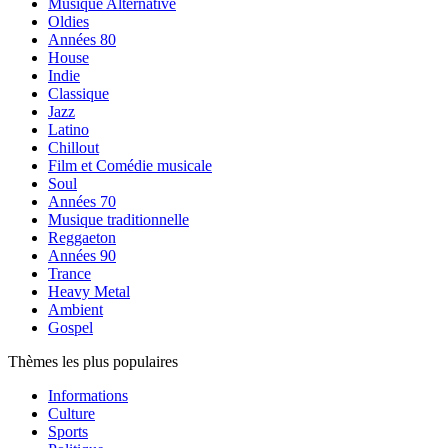
Musique Alternative
Oldies
Années 80
House
Indie
Classique
Jazz
Latino
Chillout
Film et Comédie musicale
Soul
Années 70
Musique traditionnelle
Reggaeton
Années 90
Trance
Heavy Metal
Ambient
Gospel
Thèmes les plus populaires
Informations
Culture
Sports