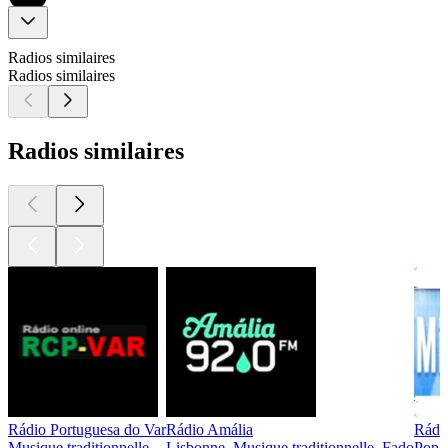
Radios similaires
Radios similaires
Radios similaires
Rádio Portuguesa do Var
Rádio Amália
Rádi
Musique traditionnelle
Lisbonne, Musique traditionnelle, Fado
Pop