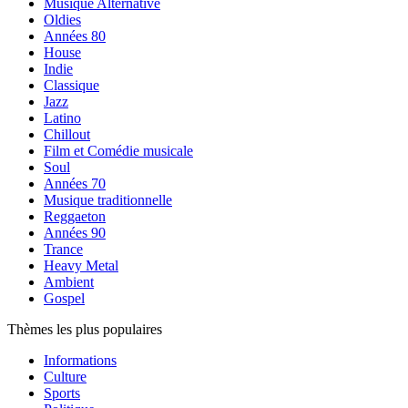
Musique Alternative
Oldies
Années 80
House
Indie
Classique
Jazz
Latino
Chillout
Film et Comédie musicale
Soul
Années 70
Musique traditionnelle
Reggaeton
Années 90
Trance
Heavy Metal
Ambient
Gospel
Thèmes les plus populaires
Informations
Culture
Sports