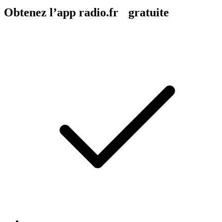
Obtenez l’app radio.fr gratuite