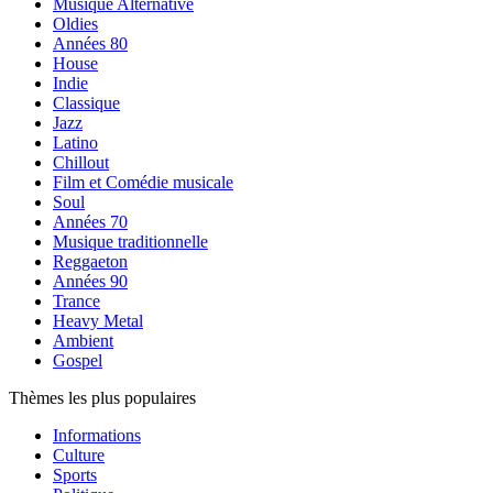
Musique Alternative
Oldies
Années 80
House
Indie
Classique
Jazz
Latino
Chillout
Film et Comédie musicale
Soul
Années 70
Musique traditionnelle
Reggaeton
Années 90
Trance
Heavy Metal
Ambient
Gospel
Thèmes les plus populaires
Informations
Culture
Sports