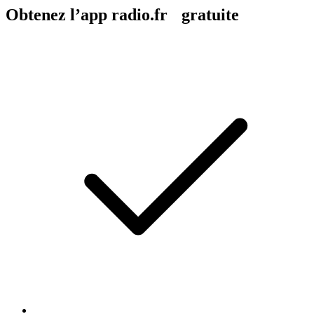
Obtenez l’app radio.fr gratuite