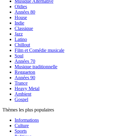
Musique Alternative
Oldies
Années 80
House
Indie
Classique
Jazz
Latino
Chillout
Film et Comédie musicale
Soul
Années 70
Musique traditionnelle
Reggaeton
Années 90
Trance
Heavy Metal
Ambient
Gospel
Thèmes les plus populaires
Informations
Culture
Sports