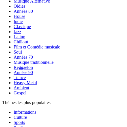
Musique Alternative
Oldies
Années 80
House
Indie
Classique
Jazz
Latino
Chillout
Film et Comédie musicale
Soul
Années 70
Musique traditionnelle
Reggaeton
Années 90
Trance
Heavy Metal
Ambient
Gospel
Thèmes les plus populaires
Informations
Culture
Sports