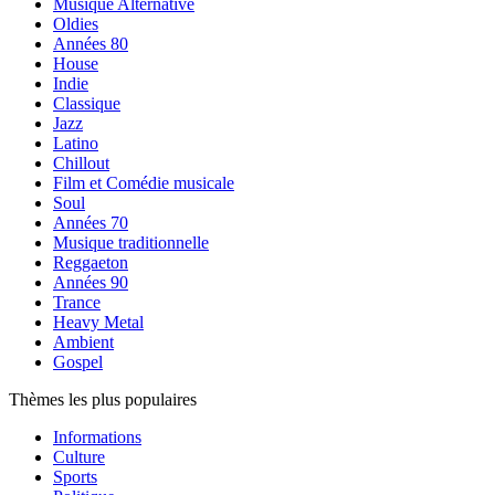
Musique Alternative
Oldies
Années 80
House
Indie
Classique
Jazz
Latino
Chillout
Film et Comédie musicale
Soul
Années 70
Musique traditionnelle
Reggaeton
Années 90
Trance
Heavy Metal
Ambient
Gospel
Thèmes les plus populaires
Informations
Culture
Sports