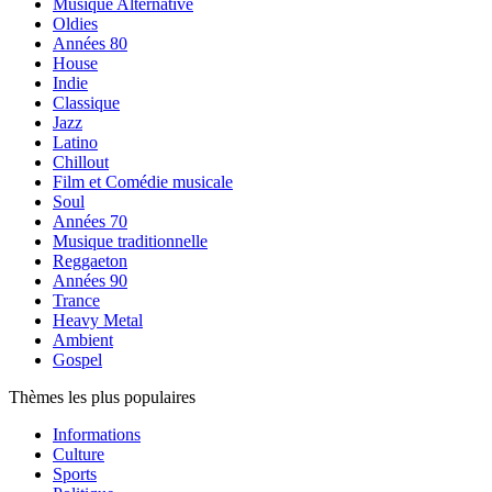
Musique Alternative
Oldies
Années 80
House
Indie
Classique
Jazz
Latino
Chillout
Film et Comédie musicale
Soul
Années 70
Musique traditionnelle
Reggaeton
Années 90
Trance
Heavy Metal
Ambient
Gospel
Thèmes les plus populaires
Informations
Culture
Sports