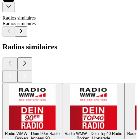
Radios similaires
Radios similaires
Radios similaires
Radio WMW - Dein 90er Radio
Radio WMW - Dein Top40 Radio
Radio
Borken, Années 90
Borken, Hit-parade