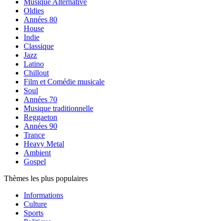
Musique Alternative
Oldies
Années 80
House
Indie
Classique
Jazz
Latino
Chillout
Film et Comédie musicale
Soul
Années 70
Musique traditionnelle
Reggaeton
Années 90
Trance
Heavy Metal
Ambient
Gospel
Thèmes les plus populaires
Informations
Culture
Sports