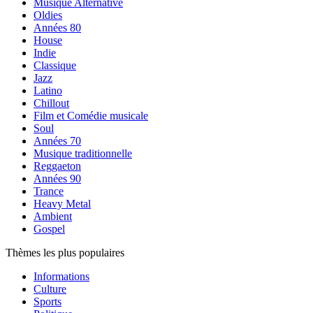
Musique Alternative
Oldies
Années 80
House
Indie
Classique
Jazz
Latino
Chillout
Film et Comédie musicale
Soul
Années 70
Musique traditionnelle
Reggaeton
Années 90
Trance
Heavy Metal
Ambient
Gospel
Thèmes les plus populaires
Informations
Culture
Sports