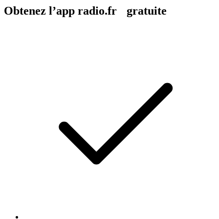
Obtenez l’app radio.fr gratuite