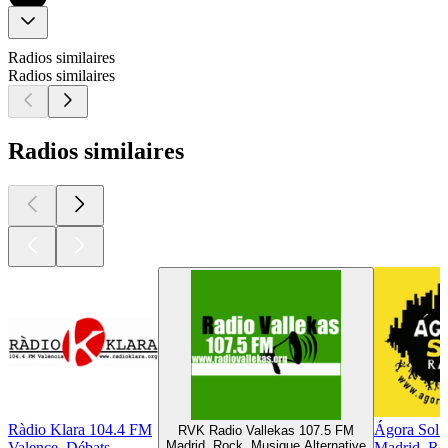
Radios similaires
Radios similaires
Radios similaires
Ràdio Klara 104.4 FM
Ágora Sol 
RVK Radio Vallekas 107.5 FM
Madrid, Rock, Musique Alternative
Valence, Débats
Madrid, Ro