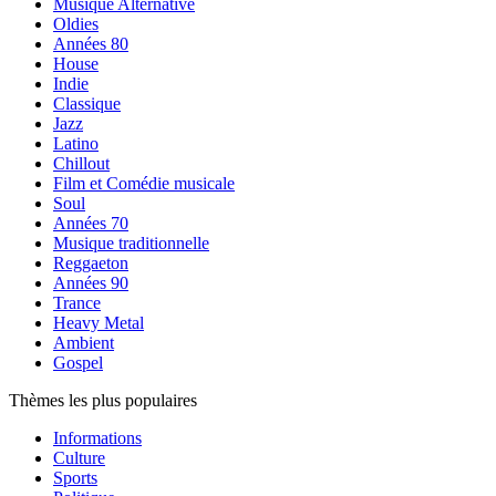
Musique Alternative
Oldies
Années 80
House
Indie
Classique
Jazz
Latino
Chillout
Film et Comédie musicale
Soul
Années 70
Musique traditionnelle
Reggaeton
Années 90
Trance
Heavy Metal
Ambient
Gospel
Thèmes les plus populaires
Informations
Culture
Sports