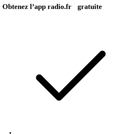
Obtenez l’app radio.fr gratuite