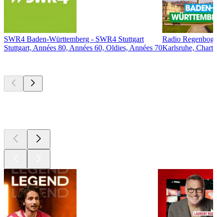
SWR4 Baden-Württemberg - SWR4 Stuttgart
Radio Regenboge
Stuttgart, Années 80, Années 60, Oldies, Années 70
Karlsruhe, Chart
Les meilleurs
podcasts
Les meilleurs
podcasts
Les meilleurs
podcasts