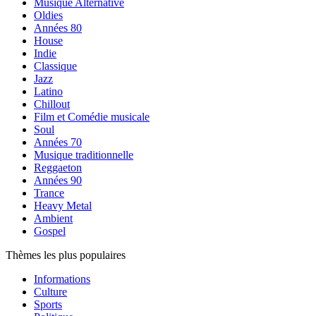
Musique Alternative
Oldies
Années 80
House
Indie
Classique
Jazz
Latino
Chillout
Film et Comédie musicale
Soul
Années 70
Musique traditionnelle
Reggaeton
Années 90
Trance
Heavy Metal
Ambient
Gospel
Thèmes les plus populaires
Informations
Culture
Sports