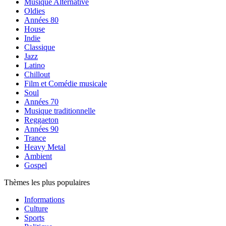
Musique Alternative
Oldies
Années 80
House
Indie
Classique
Jazz
Latino
Chillout
Film et Comédie musicale
Soul
Années 70
Musique traditionnelle
Reggaeton
Années 90
Trance
Heavy Metal
Ambient
Gospel
Thèmes les plus populaires
Informations
Culture
Sports